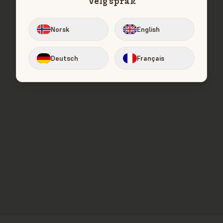
Velg språk
404
Norsk
English
Beklager! Siden ble ikke funnet
Tilbake til forsiden
Deutsch
Français